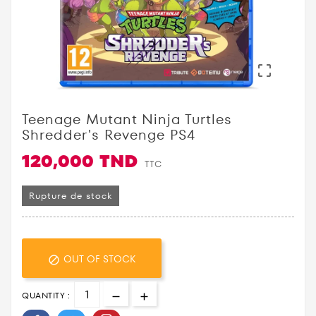

Teenage Mutant Ninja Turtles
Shredder's Revenge PS4
120,000 TND
TTC
Rupture de stock
OUT OF STOCK

QUANTITY :