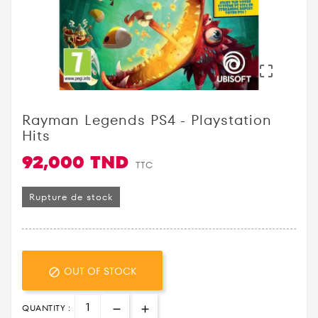

Rayman Legends PS4 - Playstation
Hits
92,000 TND
TTC
Rupture de stock
OUT OF STOCK

QUANTITY :