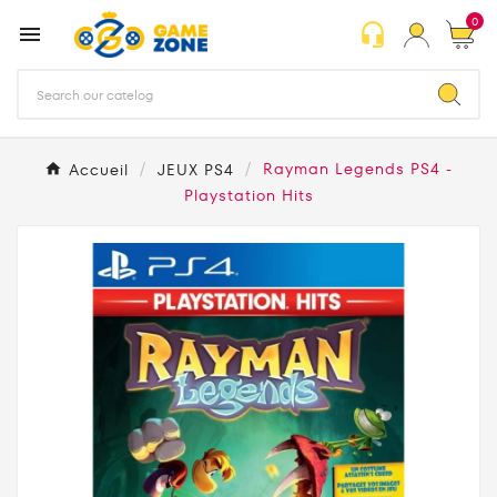
0
headset_mic

Accueil
JEUX PS4
Rayman Legends PS4 -
Playstation Hits