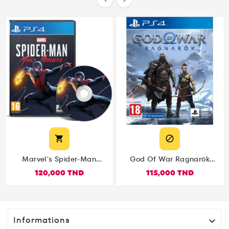


Marvel's Spider-Man
God Of War Ragnarök
Miles Morales PS4
PS4
120,000 TND
115,000 TND
Informations
