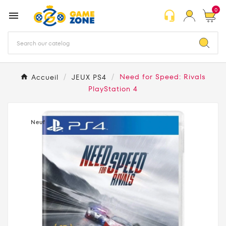
0
headset_mic

Accueil
JEUX PS4
Need for Speed: Rivals
PlayStation 4
Neuf