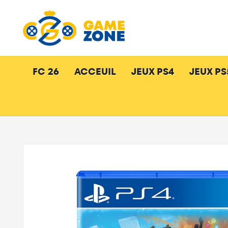
FC 26
ACCEUIL
JEUX PS4
JEUX PS