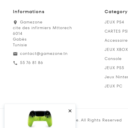
Informations
Category
Gamezone
JEUX PS4
location_on
cite des infirmiers Mttorech
CARTES P
6014
Gabès
Accessoire
Tunisie
JEUX XBOX
contact@gamezone.tn
email
Console
55 76 81 86
call
JEUX PS5
Jeux Ninte
JEUX PC

Copyright @ 2019 Gamezone. All Rights Reserved