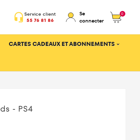
Se
0
Service client
headset_mic
55 76 81 86
connecter
CARTES CADEAUX ET ABONNEMENTS
ds - PS4