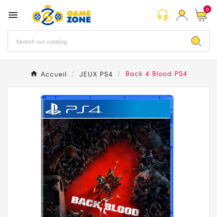
0
headset_mic

Accueil
JEUX PS4
Back 4 Blood PS4