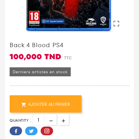

Back 4 Blood PS4
100,000 TND
TTC
Derniers articles en stock
AJOUTER AU PANIER

QUANTITY :