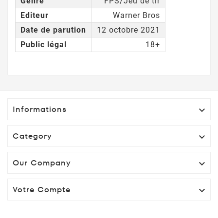
Genre
FPS/Jeu de tir
Editeur
Warner Bros
Date de parution
12 octobre 2021
Public légal
18+
Informations

Category

Our Company

Votre Compte
