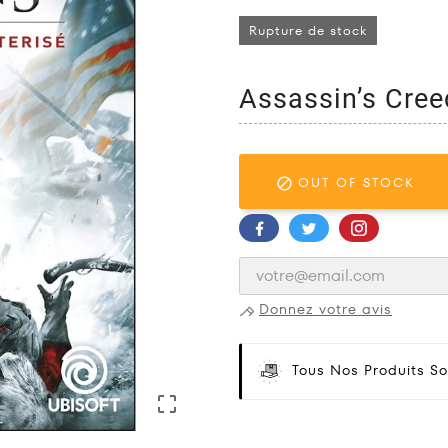
Rupture de stock
Assassin’s Cree
OUT OF STOCK

Donnez votre avis
Tous Nos Produits So
