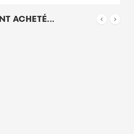
T ACHETÉ...

