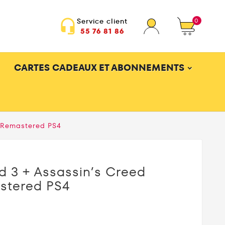
0
Service client
headset_mic
55 76 81 86
CARTES CADEAUX ET ABONNEMENTS
n Remastered PS4
d 3 + Assassin’s Creed
stered PS4