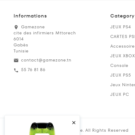
Informations
Category
Gamezone
JEUX PS4
location_on
cite des infirmiers Mttorech
CARTES P
6014
Gabès
Accessoire
Tunisie
JEUX XBOX
contact@gamezone.tn
email
Console
55 76 81 86
call
JEUX PS5
Jeux Ninte
JEUX PC

Copyright @ 2019 Gamezone. All Rights Reserved