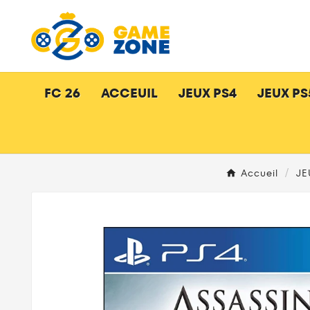
FC 26
ACCEUIL
JEUX PS4
JEUX PS
Accueil
JE