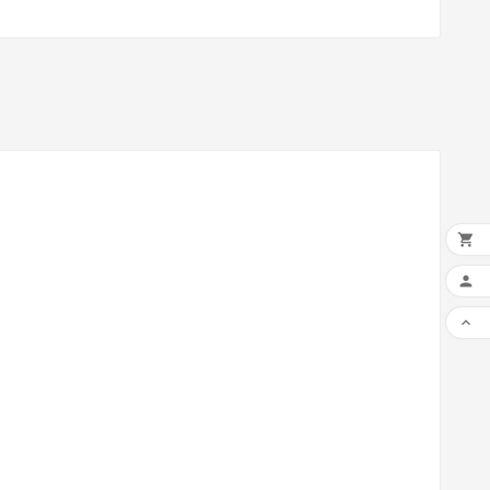


