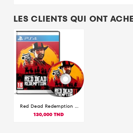
LES CLIENTS QUI ONT ACH
Red Dead Redemption 2

PlayStation 4
130,000 TND