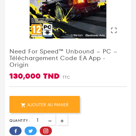

Need For Speed™ Unbound – PC –
Téléchargement Code EA App -
Origin
130,000 TND
TTC
AJOUTER AU PANIER

QUANTITY :