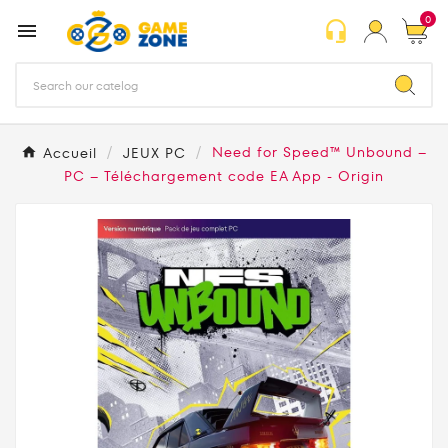
0
headset_mic

Accueil
JEUX PC
Need for Speed™ Unbound –
PC – Téléchargement code EA App - Origin