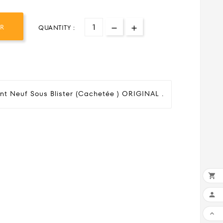
ER
QUANTITY :
nt Neuf Sous Blister (cachetée ) ORIGINAL .


