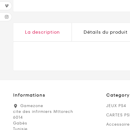
La description
Détails du produit
Informations
Category
Gamezone
JEUX PS4
location_on
cite des infirmiers Mttorech
CARTES P
6014
Gabès
Accessoire
Tunisie