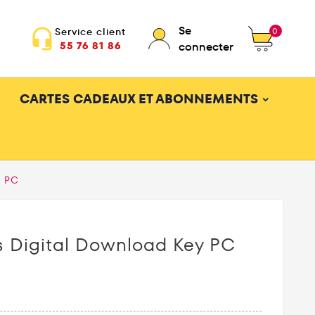
Se
0
Service client
headset_mic
55 76 81 86
connecter
CARTES CADEAUX ET ABONNEMENTS
y PC
s Digital Download Key PC