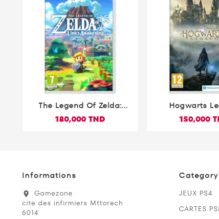
The Legend Of Zelda:
Hogwarts Le


Link's Awakening
L'Héritage De 
180,000 TND
150,000 
Nintendo S
Informations
Category
Gamezone
JEUX PS4
location_on
cite des infirmiers Mttorech
CARTES P
6014