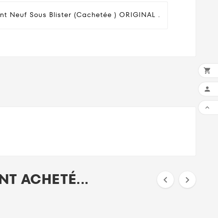
nt Neuf Sous Blister (cachetée ) ORIGINAL .



T ACHETÉ...

