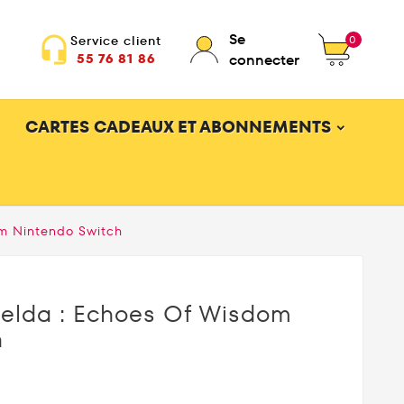
Se
0
Service client
headset_mic
55 76 81 86
connecter
CARTES CADEAUX ET ABONNEMENTS
om Nintendo Switch
Zelda : Echoes Of Wisdom
h