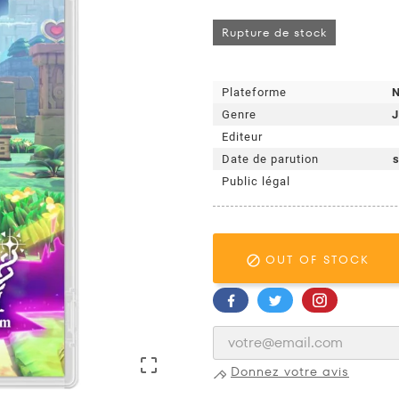
Rupture de stock
Plateforme
N
Genre
J
Editeur
Date de parution
Public légal
OUT OF STOCK


Donnez votre avis