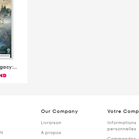
gacy:
Poudlard
TND
witch
Our Company
Votre Comp
Livraison
Informations
personnelles
SN
A propos
Commandes