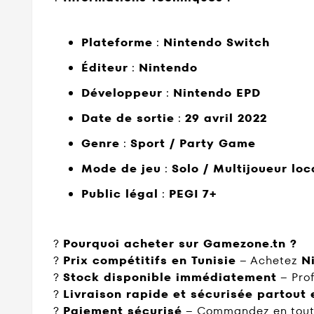
Plateforme
:
Nintendo Switch
Éditeur
:
Nintendo
Développeur
:
Nintendo EPD
Date de sortie
:
29 avril 2022
Genre
:
Sport / Party Game
Mode de jeu
:
Solo / Multijoueur loc
Public légal
:
PEGI 7+
?
Pourquoi acheter sur Gamezone.tn ?
?
Prix compétitifs en Tunisie
– Achetez
N
?
Stock disponible immédiatement
– Prof
?
Livraison rapide et sécurisée partout 
?
Paiement sécurisé
– Commandez en toute