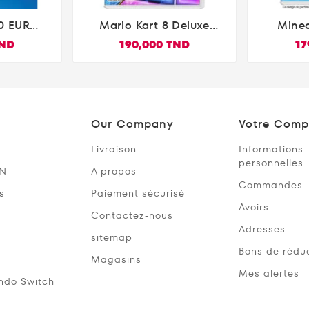
0 EUR
Mario Kart 8 Deluxe
Minec

Store
Nintendo Switch
Deluxe E
TND
190,000 TND
17
S Vita
nçais
Our Company
Votre Comp
Livraison
Informations
personnelles
SN
A propos
Commandes
s
Paiement sécurisé
Avoirs
Contactez-nous
Adresses
sitemap
Bons de rédu
Magasins
Mes alertes
ndo Switch