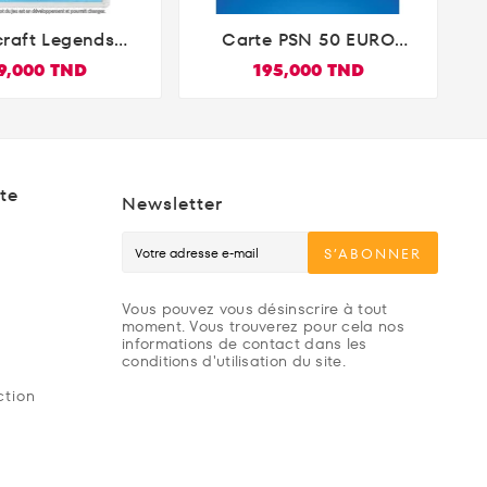
raft Legends
Carte PSN 50 EURO


dition Nintendo
Playstation Store
9,000 TND
195,000 TND
Switch
PS5/PS4/PS3/PS Vita
Compte Français
te
Newsletter
S’ABONNER
Vous pouvez vous désinscrire à tout
moment. Vous trouverez pour cela nos
informations de contact dans les
conditions d'utilisation du site.
ction