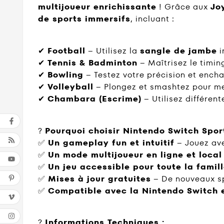
multijoueur enrichissante
! Grâce aux
Jo
de sports immersifs
, incluant :
✔
Football
– Utilisez la
sangle de jambe
i
✔
Tennis & Badminton
– Maîtrisez le timing
✔
Bowling
– Testez votre précision et enchaî
✔
Volleyball
– Plongez et smashtez pour men
✔
Chambara (Escrime)
– Utilisez différen
?
Pourquoi choisir Nintendo Switch Spor
✅
Un gameplay fun et intuitif
– Jouez av
✅
Un mode multijoueur en ligne et local
✅
Un jeu accessible pour toute la famil
✅
Mises à jour gratuites
– De nouveaux spo
✅
Compatible avec la Nintendo Switch 
?
Informations Techniques :