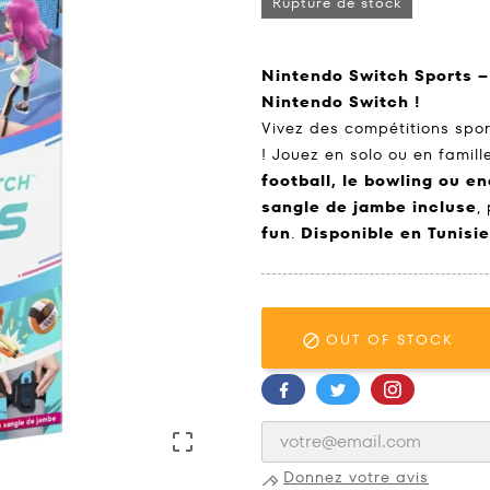
Rupture de stock
Nintendo Switch Sports – 
Nintendo Switch !
Vivez des compétitions sp
! Jouez en solo ou en famil
football, le bowling ou e
sangle de jambe incluse
,
fun
.
Disponible en Tunisie
OUT OF STOCK


Donnez votre avis