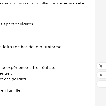
tez vos amis ou la famille dans
une variété
ts spectaculaires.
e faire tomber de la plateforme.

ne expérience ultra-réaliste.
entier.

t est garanti !

 en famille.