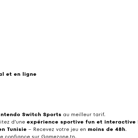
al et en ligne
intendo Switch Sports
au meilleur tarif.
itez d’une
expérience sportive fun et interactive
en Tunisie
– Recevez votre jeu en
moins de 48h
.
 confiance sur Gamezone.tn.