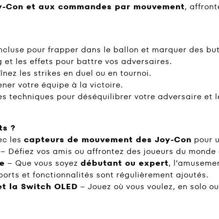
y-Con et aux commandes par mouvement
, affron
ncluse pour frapper dans le ballon et marquer des bu
 et les effets pour battre vos adversaires.
nez les strikes en duel ou en tournoi.
er votre équipe à la victoire.
tes techniques pour déséquilibrer votre adversaire et l
ts ?
ec les
capteurs de mouvement des Joy-Con
pour u
– Défiez vos amis ou affrontez des joueurs du monde 
le
– Que vous soyez
débutant ou expert
, l’amusemen
rts et fonctionnalités sont régulièrement ajoutés.
et la Switch OLED
– Jouez où vous voulez, en solo ou