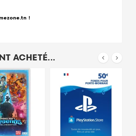
mezone.tn !
T ACHETÉ...

