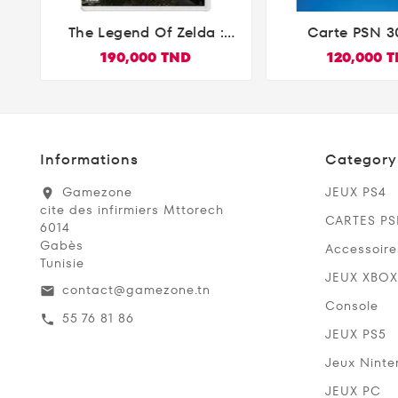
The Legend Of Zelda :
Carte PSN 3


Breath Of The Wild
Playstation 
190,000 TND
120,000 
Nintendo Switch
PS5/PS4/PS3/P
Compte Fra
Informations
Category
Gamezone
JEUX PS4
location_on
cite des infirmiers Mttorech
CARTES P
6014
Gabès
Accessoire
Tunisie
JEUX XBOX
contact@gamezone.tn
email
Console
55 76 81 86
call
JEUX PS5
Jeux Ninte
JEUX PC