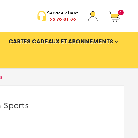
0
Service client
headset_mic
55 76 81 86
CARTES CADEAUX ET ABONNEMENTS
ts
 Sports