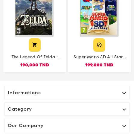


The Legend Of Zelda :
Super Mario 3D All Stars
Breath Of The Wild
Nintendo Switch
190,000 TND
199,000 TND
Nintendo Switch
Informations

Category

Our Company
