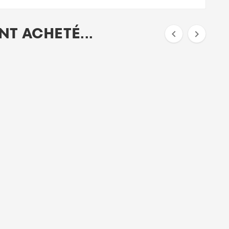
T ACHETÉ...

