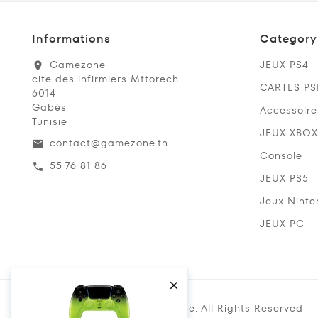
Informations
Category
Gamezone
JEUX PS4
location_on
cite des infirmiers Mttorech
CARTES P
6014
Gabès
Accessoire
Tunisie
JEUX XBOX
contact@gamezone.tn
email
Console
55 76 81 86
call
JEUX PS5
Jeux Ninte
JEUX PC

Copyright @ 2019 Gamezone. All Rights Reserved