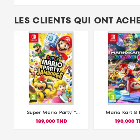
LES CLIENTS QUI ONT ACH
Super Mario Party™
Mario Kart 8 


Jamboree Nintendo
Nintendo S
189,000 TND
190,000 
Switch