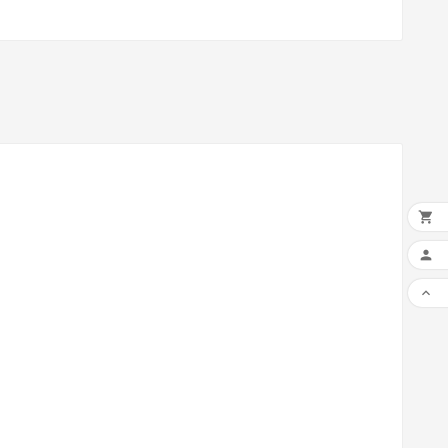


