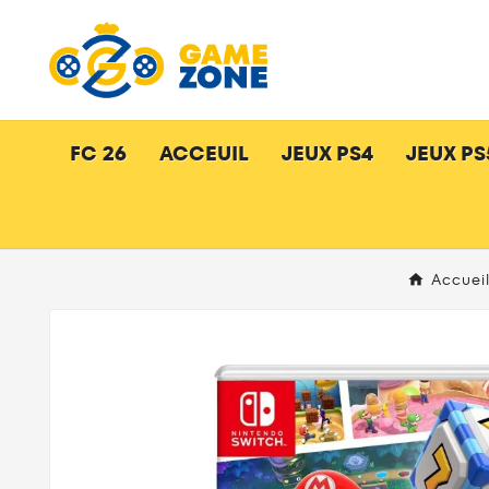
FC 26
ACCEUIL
JEUX PS4
JEUX PS
Accuei