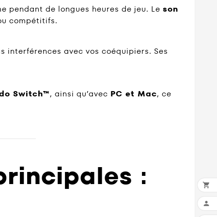
ême pendant de longues heures de jeu. Le
son
ou compétitifs.
s interférences avec vos coéquipiers. Ses
ndo Switch™
, ainsi qu’avec
PC et Mac
, ce
rincipales :

