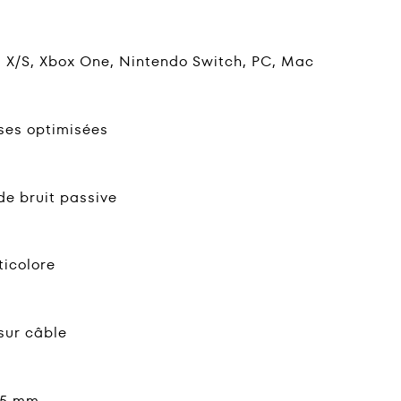
s X/S, Xbox One, Nintendo Switch, PC, Mac
ses optimisées
de bruit passive
icolore
sur câble
,5 mm