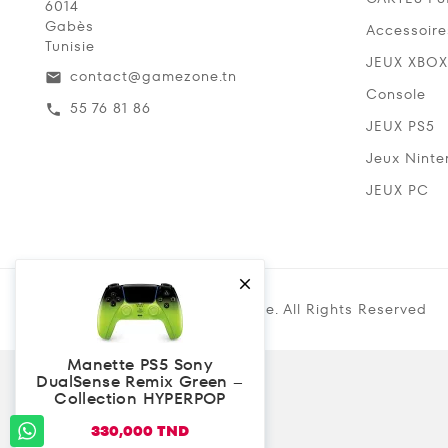
6014
Gabès
Accessoire
Tunisie
JEUX XBOX
contact@gamezone.tn
email
Console
55 76 81 86
call
JEUX PS5
Jeux Ninte
JEUX PC

Copyright @ 2019 Gamezone. All Rights Reserved
Manette PS5 Sony
DualSense Remix Green –
Collection HYPERPOP
330,000 TND