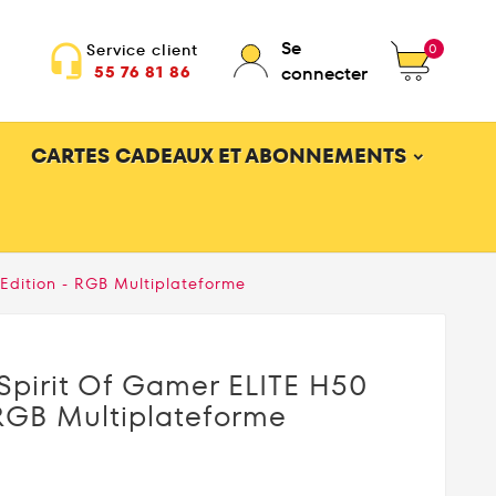
Se
0
Service client
headset_mic
55 76 81 86
connecter
CARTES CADEAUX ET ABONNEMENTS
Edition - RGB Multiplateforme
pirit Of Gamer ELITE H50
 RGB Multiplateforme