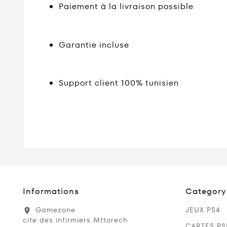
Paiement à la livraison possible
Garantie incluse
Support client 100% tunisien
Informations
Category
Gamezone
JEUX PS4
location_on
cite des infirmiers Mttorech
CARTES P