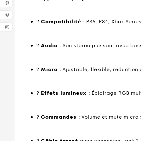
?
Compatibilité :
PS5, PS4, Xbox Serie
?
Audio :
Son stéréo puissant avec bas
?
Micro :
Ajustable, flexible, réduction 
?
Effets lumineux :
Éclairage RGB mult
?️
Commandes :
Volume et mute micro 
?
Câble tressé
avec connexion Jack 3