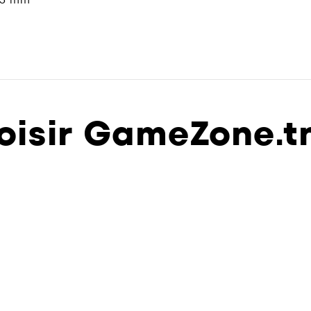
oisir GameZone.t