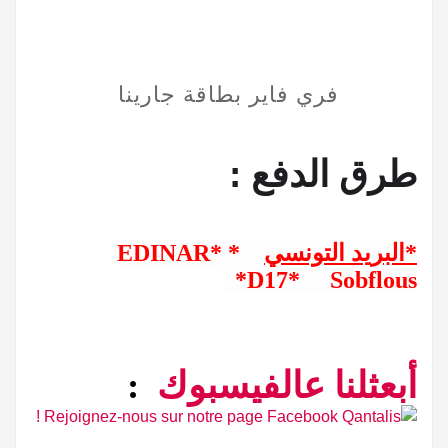
فري فاير بطاقة جارينا
:
طرق
الدفع
*EDINAR*
*البريد التونسي
*D17
*
Sobflous
:
أبعثلنا عالفيسبوك