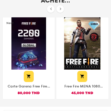
ACHETÉ...


Neuf


Carte Garena Free Fire -
Free Fire MENA 1080
2200 Diamond
Diamonds
80,000 TND
45,000 TND