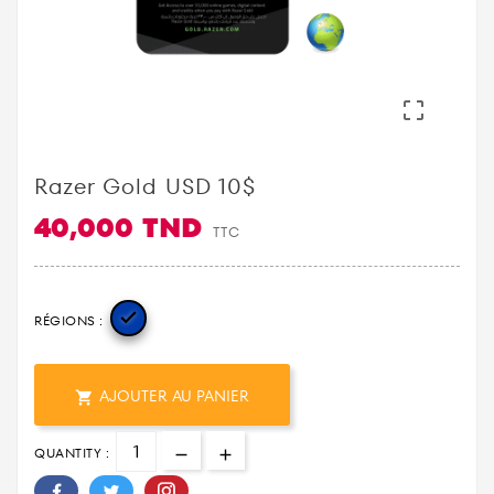

Razer Gold USD 10$
40,000 TND
TTC

RÉGIONS :
AJOUTER AU PANIER

QUANTITY :