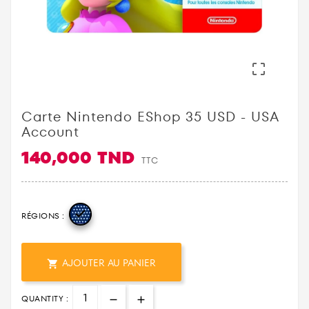

Carte Nintendo EShop 35 USD - USA
Account
140,000 TND
TTC

RÉGIONS :
AJOUTER AU PANIER

QUANTITY :