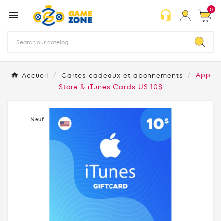
0
headset_mic

Accueil
Cartes cadeaux et abonnements
App
Store & iTunes Cards US 10$
Neuf