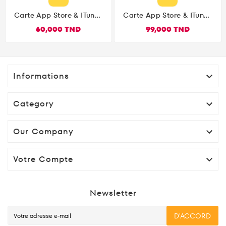
Carte App Store & ITunes
Carte App Store & ITunes
Cards US 15$
Cards US 25$
60,000 TND
99,000 TND
Informations

Category

Our Company

Votre Compte

Newsletter
D'ACCORD