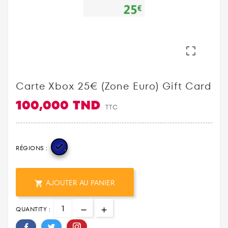

Carte Xbox 25€ (zone Euro) Gift Card
100,000 TND
TTC

RÉGIONS :
AJOUTER AU PANIER

QUANTITY :