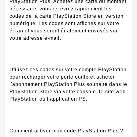
PlayStation Plus. Achetez une carte du montant
nécessaire, vous recevrez rapidement les
codes de la carte PlayStation Store en version
numérique. Les codes sont affichés sur votre
écran et vous seront également envoyés via
votre adresse e-mail.
Utilisez ces codes sur votre compte PlayStation
pour recharger votre portefeuille et acheter
l'abonnement PlayStation Plus souhaité dans le
PlayStation Store via votre console, le site web
PlayStation ou l'application PS.
Comment activer mon code PlayStation Plus ?