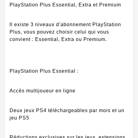
PlayStation Plus Essential, Extra et Premium
Il existe 3 niveaux d'abonnement PlayStation
Plus, vous pouvez choisir celui qui vous
convient : Essential, Extra ou Premium.
PlayStation Plus Essential :
Accès multijoueur en ligne
Deux jeux PS4 téléchargeables par mois et un
jeu PS5
Réductions exclusives sur les jeux, extensions