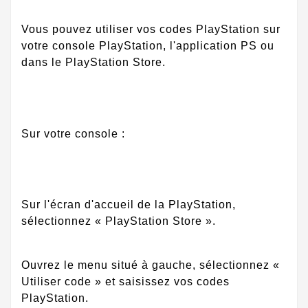
Vous pouvez utiliser vos codes PlayStation sur
votre console PlayStation, l'application PS ou
dans le PlayStation Store.
Sur votre console :
Sur l'écran d'accueil de la PlayStation,
sélectionnez « PlayStation Store ».
Ouvrez le menu situé à gauche, sélectionnez «
Utiliser code » et saisissez vos codes
PlayStation.