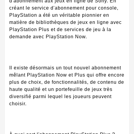
d'abonnement aux jeux en ligne de Sony. En
créant le service d'abonnement pour console,
PlayStation a été un véritable pionnier en
matière de bibliothèques de jeux en ligne avec
PlayStation Plus et de services de jeu à la
demande avec PlayStation Now.
Il existe désormais un tout nouvel abonnement
mêlant PlayStation Now et Plus qui offre encore
plus de choix, de fonctionnalités, de contenu de
haute qualité et un portefeuille de jeux très
diversifié parmi lequel les joueurs peuvent
choisir.