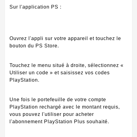
Sur l'application PS :
Ouvrez l'appli sur votre appareil et touchez le
bouton du PS Store.
Touchez le menu situé à droite, sélectionnez «
Utiliser un code » et saisissez vos codes
PlayStation.
Une fois le portefeuille de votre compte
PlayStation rechargé avec le montant requis,
vous pouvez l'utiliser pour acheter
l'abonnement PlayStation Plus souhaité.