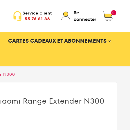
Se
0
Service client
headset_mic
55 76 81 86
connecter
CARTES CADEAUX ET ABONNEMENTS
er N300
Xiaomi Range Extender N300