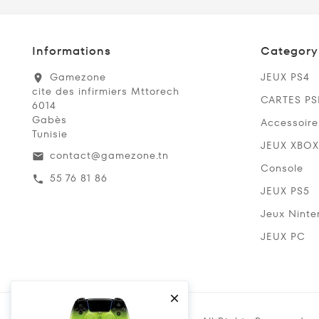
Informations
Category
Gamezone
JEUX PS4
location_on
cite des infirmiers Mttorech
CARTES P
6014
Gabès
Accessoire
Tunisie
JEUX XBOX
contact@gamezone.tn
email
Console
55 76 81 86
call
JEUX PS5
Jeux Ninte
JEUX PC
