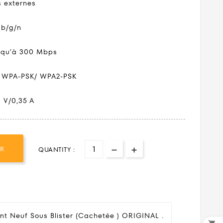
s externes
1b/g/n
usqu’à 300 Mbps
ge WPA-PSK/ WPA2-PSK
 V/0,35 A
ER
QUANTITY :
nt Neuf Sous Blister (cachetée ) ORIGINAL .