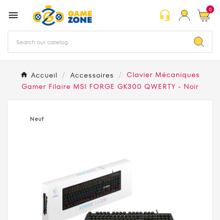
0
headset_mic

Accueil
Accessoires
Clavier Mécaniques
Gamer Filaire MSI FORGE GK300 QWERTY - Noir
Neuf