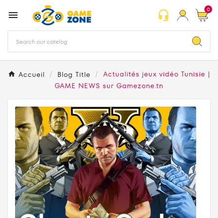
0
headset_mic

Accueil
Blog Title
Actualités jeux vidéo Tunisie |
GAME NEWS sur Gamezone.tn