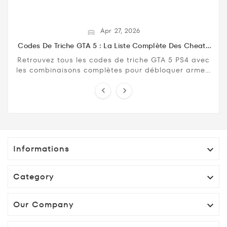
Apr
27,
2026
Codes De Triche GTA 5 : La Liste Complète Des Cheats
Codes Pour PS4
Retrouvez tous les codes de triche GTA 5 PS4 avec
les combinaisons complètes pour débloquer armes,
véhicules, invincibilité, santé maximale et ...


Informations

Category

Our Company
